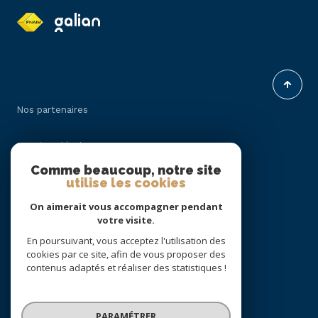
Nos partenaires
Mentions légales
Comme beaucoup, notre site
utilise les cookies
Admin
On aimerait vous accompagner pendant
Politique RGPD
votre visite.
En poursuivant, vous acceptez l'utilisation des
cookies par ce site, afin de vous proposer des
Cookies
contenus adaptés et réaliser des statistiques !
© 2026 | Tous droits réservés
PARAMÉTRER