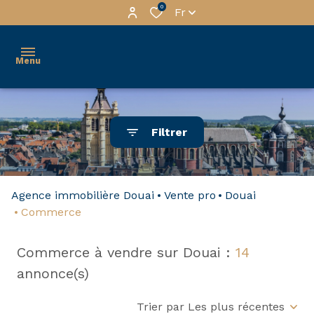
0
Fr
Menu
services
Filtrer
gestion
tous
nos
habitation
Agence immobilière Douai
Vente pro
Douai
biens
Immo
Commerce
à la
Pro
vente
Commerce à vendre sur Douai :
14
a
nos
annonce(s)
propos
biens
Trier par Les plus récentes
premium
contactez-