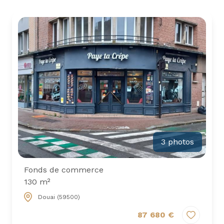
nous
tous
nos
rejoignez-
biens
nous
en
location
3 photos
Fonds de commerce
130 m²
Douai (59500)
87 680 €