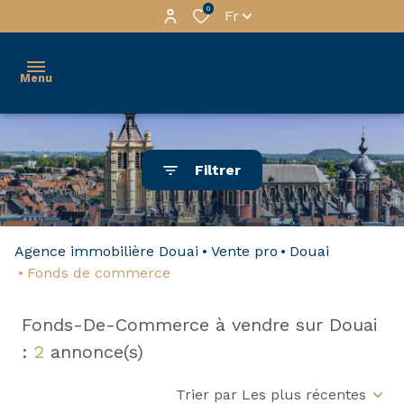
0
Fr
Menu
services
Filtrer
gestion
tous
nos
habitation
Agence immobilière Douai
Vente pro
Douai
biens
Immo
Fonds de commerce
à la
Pro
vente
Fonds-De-Commerce à vendre sur Douai
a
nos
:
2
annonce(s)
propos
biens
Trier par Les plus récentes
premium
contactez-