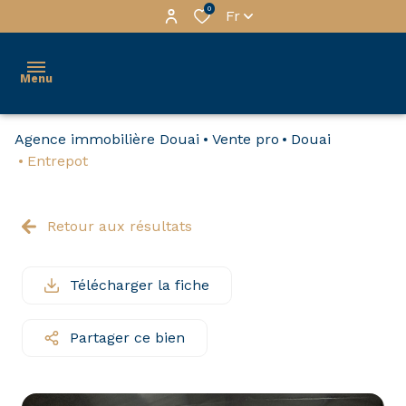
0
Fr
Menu
Agence immobilière Douai
Vente pro
Douai
services
Entrepot
gestion
tous
Retour aux résultats
nos
habitation
biens
Immo
à la
Télécharger la fiche
Pro
vente
Partager ce bien
a
nos
propos
biens
premium
contactez-