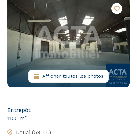
nous
tous
nos
rejoignez-
biens
nous
en
location
Afficher toutes les photos
Entrepôt
1100 m²
Douai (59500)