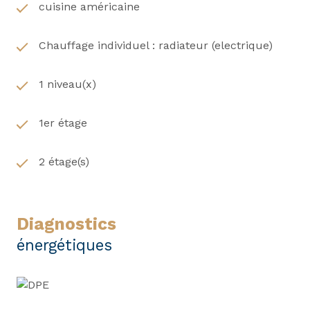
cuisine américaine
Loyer : 750 €
Charges : 30 (TOM, eau)
Chauffage individuel : radiateur (electrique)
Dépôt de garantie : 750 €
Honoraires : 497,35 €
Etat des lieux : 184,89 €
1 niveau(x)
Pour organiser une visite, contactez Sylvain
PERRET AU 06 74 84 40 53 ou l’agence au 03 27 99
1er étage
32 32.
2 étage(s)
diagnostics
énergétiques