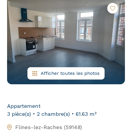
nous
tous
nos
rejoignez-
biens
nous
en
location
Afficher toutes les photos
Appartement
3 pièce(s)
2 chambre(s)
61.63 m²
Flines-lez-Raches (59148)