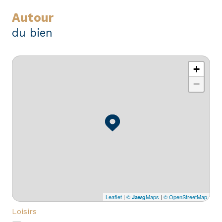
autour
du bien
+
−
Leaflet
|
©
Maps
|
© OpenStreetMap
Jawg
Loisirs