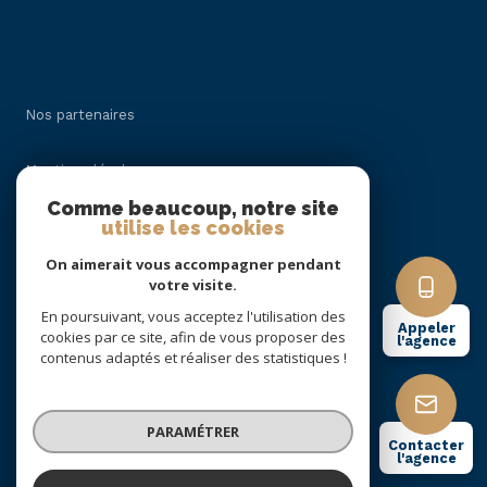
Nos partenaires
Mentions légales
Comme beaucoup, notre site
utilise les cookies
Admin
On aimerait vous accompagner pendant
Politique RGPD
votre visite.
En poursuivant, vous acceptez l'utilisation des
Appeler
cookies par ce site, afin de vous proposer des
Cookies
l'agence
contenus adaptés et réaliser des statistiques !
© 2026 | Tous droits réservés
PARAMÉTRER
Contacter
l'agence
Réalisé par