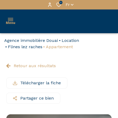
0
Fr
Menu
Agence immobilière Douai
Location
services
Flines lez raches
Appartement
gestion
tous
Retour aux résultats
nos
habitation
biens
Immo
à la
Télécharger la fiche
Pro
vente
Partager ce bien
a
nos
propos
biens
premium
contactez-