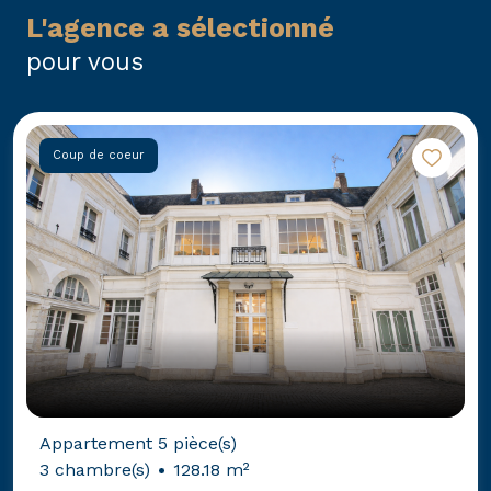
l'agence a sélectionné
pour vous
eur
Coup 
nt 5 pièce(s)
(s)
128.18 m²
Maison