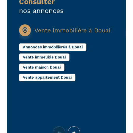
consulter
acta.immobilier@orange.fr
. Nous sommes à votre
nos annonces
écoute pour faire de votre projet immobilier une
réussite concrète, fondée sur la confiance et la
rigueur.
Vente immobilière à Douai
Annonces immobilières à Douai
I
Vente immeuble Douai
L
D
Vente maison Douai
L
Vente appartement Douai
M
L
D
F
D