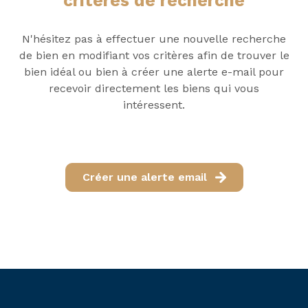
critères de recherche
nous
tous
N'hésitez pas à effectuer une nouvelle recherche
nos
rejoignez-
de bien en modifiant vos critères afin de trouver le
biens
nous
bien idéal ou bien à créer une alerte e-mail pour
en
recevoir directement les biens qui vous
location
intéressent.
Créer une alerte email