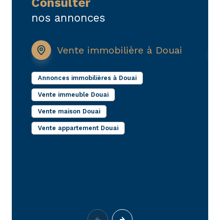
consulter
acta.immobilier@orange.fr
. Nous sommes à votre
nos annonces
écoute pour faire de votre projet immobilier une
réussite concrète, fondée sur la confiance et la
rigueur.
Vente immobilière à Douai
Annonces immobilières à Douai
I
Vente immeuble Douai
L
D
Vente maison Douai
L
Vente appartement Douai
M
L
D
F
D